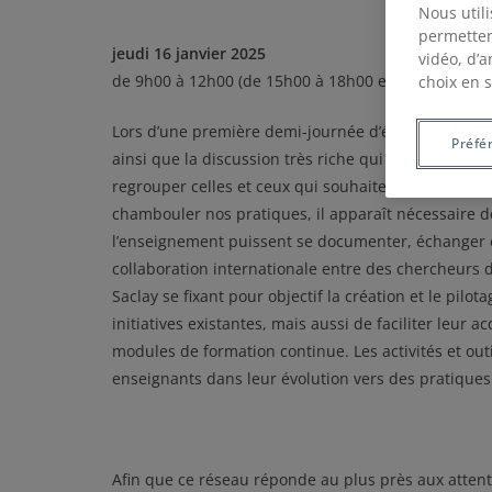
Nous util
permetten
jeudi 16 janvier 2025
vidéo, d’a
de 9h00 à 12h00 (de 15h00 à 18h00 en France)
choix en s
Lors d’une première demi-journée d’études du RELIA
Préfé
ainsi que la discussion très riche qui a suivi, ont 
regrouper celles et ceux qui souhaitent expérimente
chambouler nos pratiques, il apparaît nécessaire 
l’enseignement puissent se documenter, échanger e
collaboration internationale entre des chercheurs de
Saclay se fixant pour objectif la création et le pilot
initiatives existantes, mais aussi de faciliter leur ac
modules de formation continue. Les activités et ou
enseignants dans leur évolution vers des pratiques 
Afin que ce réseau réponde au plus près aux attente