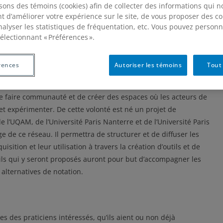
isons des témoins (cookies) afin de collecter des informations qui 
t d’améliorer votre expérience sur le site, de vous proposer des c
nalyser les statistiques de fréquentation, etc. Vous pouvez personn
électionnant « Préférences ».
 sur la dénotation (7 juin 2024), les témoignages apportés,
rences
Autoriser les témoins
Tout
souligné la nécessité d’une coordination, d’un réseau pouvant
r une/des pratiques alternatives de notation. En effet, avant de
de faire communauté et de créer des espaces où les acteurs de
t expérimenter. De cette volonté est né un projet de
 l’UQAM, de l’Université Paris Nanterre et de l’Université Paris
age de ce réseau. Il permettra de structurer et de diffuser les
quisition et leur utilisation à travers la création d’outils et de
tils qui y seront proposés auront pour but d’accompagner les
alternatives de notation.
s des praticiens intéressés, qu’ils aient ou non déjà