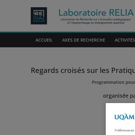
Passer
au
contenu
ACCUEIL
AXES DE RECHERCHE
ACTIVITÉS
Regards croisés sur les Pratiq
Programmation pour 
organisée pa
Préférences en